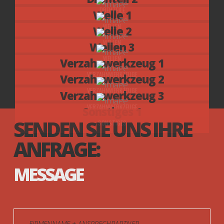
DREHTEILE
Welle 1
WELLEN
Welle 2
WELLEN
Wellen 3
WELLEN
Verzahnwerkzeug 1
VERZAHNWERKZEUGE
Verzahnwerkzeug 2
VERZAHNWERKZEUGE
Verzahnwerkzeug 3
VERZAHNWERKZEUGE
Sonstiges 1
SENDEN SIE UNS IHRE
SONSTIGES
ANFRAGE:
MESSAGE