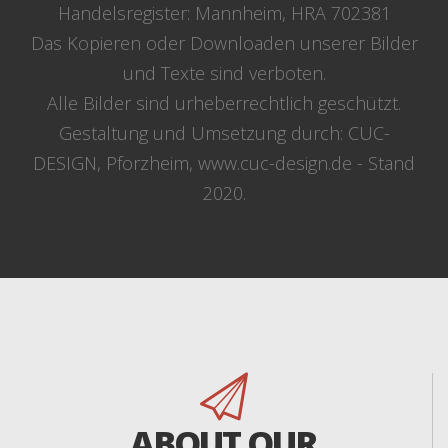
Handelsregister: Mannheim, HRA 702381
Das Kopieren oder Downloaden unserer Bilder
und Texte sind verboten.
Alle Bilder sind urheberrechtlich geschützt.
Gestaltung und Umsetzung durch: CUC-
DESIGN, Pforzheim, www.cuc-design.de - Stand
2020.
ABOUT OUR