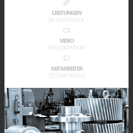
LEISTUNGEN
IM ÜBERBLICK
VIDEO
PRÄSENTATION
MITARBEITER
TESTIMONIALS