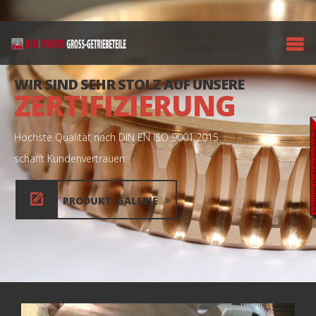
WIR SIND SEHR STOLZ AUF UNSERE
ZERTIFIZIERUNG
Höchste Qualität nach DIN EN ISO 9001:2015
schafft Kundenvertrauen.
PRODUKT-GALERIE